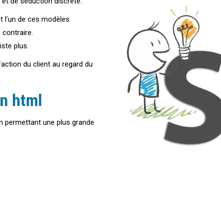
et de séduction discrète.
ent l’un de ces modèles
contraire.
iste plus.
faction du client au regard du
en html
en permettant une plus grande