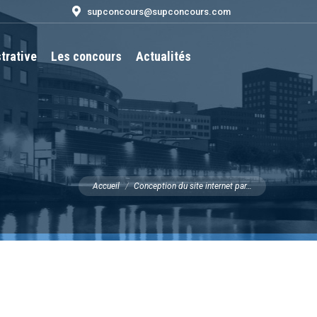
supconcours@supconcours.com
trative
Les concours
Actualités
Recherche
:
Vous êtes ici :
Accueil
Conception du site internet par…