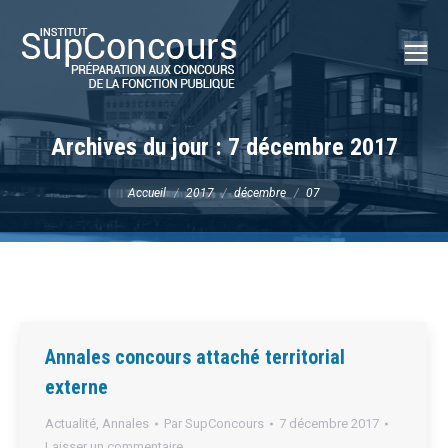
Recherch
:
Archives du jour :
7 décembre 2017
Vous êtes ici :
Accueil
2017
décembre
07
Annales concours attaché territorial
externe
Actualité
,
Annales
Par
SupConcours
7 décembre 2017
Laisser un commentaire