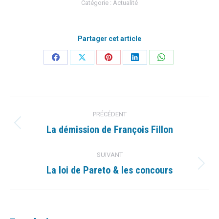
Catégorie :
Actualité
Partager cet article
Partager
Partager
Partager
Partager
Partager
sur
sur
sur
sur
sur
Facebook
X
Pinterest
LinkedIn
WhatsApp
Navigation
PRÉCÉDENT
article
La démission de François Fillon
Article
précédent
:
SUIVANT
La loi de Pareto & les concours
Article
suivant
: