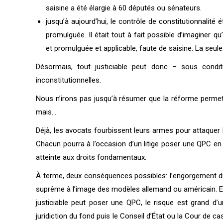
saisine a été élargie à 60 députés ou sénateurs.
jusqu’à aujourd’hui, le contrôle de constitutionnalité 
promulguée. Il était tout à fait possible d’imaginer q
et promulguée et applicable, faute de saisine. La seule m
Désormais, tout justiciable peut donc – sous conditi
inconstitutionnelles.
Nous n’irons pas jusqu’à résumer que la réforme permet à
mais…
Déjà, les avocats fourbissent leurs armes pour attaquer l
Chacun pourra à l’occasion d’un litige poser une QPC en 
atteinte aux droits fondamentaux.
À terme, deux conséquences possibles: l’engorgement du 
suprême à l’image des modèles allemand ou américain. En e
justiciable peut poser une QPC, le risque est grand d’
juridiction du fond puis le Conseil d’État ou la Cour de cas