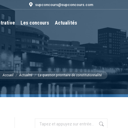
supconcours@supconcours.com
trative
Les concours
Actualités
Recherche
:
ous êtes ici :
Accueil
Actualité
La question prioritaire de constitutionnalité
Recherche