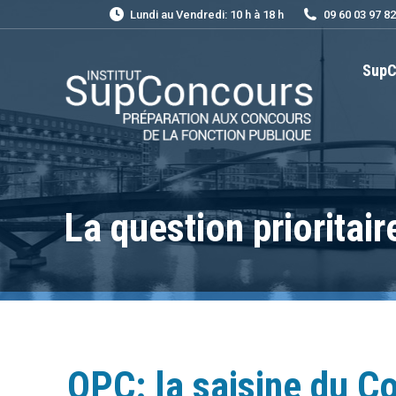
Lundi au Vendredi: 10 h à 18 h
09 60 03 97 82
SupC
La question prioritair
QPC: la saisine du Co