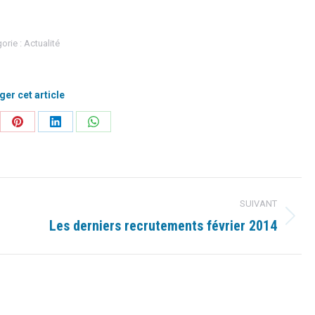
orie :
Actualité
ger cet article
ager
Partager
Partager
Partager
sur
sur
sur
Pinterest
LinkedIn
WhatsApp
SUIVANT
Les derniers recrutements février 2014
Article
suivant
: