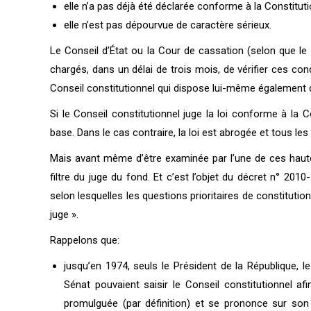
elle n’a pas déjà été déclarée conforme à la Constituti
elle n’est pas dépourvue de caractère sérieux.
Le Conseil d’État ou la Cour de cassation (selon que le li
chargés, dans un délai de trois mois, de vérifier ces cond
Conseil constitutionnel qui dispose lui-même également d
Si le Conseil constitutionnel juge la loi conforme à la C
base. Dans le cas contraire, la loi est abrogée et tous l
Mais avant même d’être examinée par l’une de ces hautes ju
filtre du juge du fond. Et c’est l’objet du décret n° 20
selon lesquelles les questions prioritaires de constitutio
juge ».
Rappelons que:
jusqu’en 1974, seuls le Président de la République, l
Sénat pouvaient saisir le Conseil constitutionnel af
promulguée (par définition) et se prononce sur son 