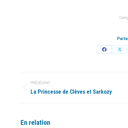
Catég
Parta
Partager
Part
sur
sur
Facebook
X
Navigation
PRÉCÉDENT
article
La Princesse de Clèves et Sarkozy
Article
précédent
:
En relation