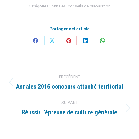
Catégories :
Annales
,
Conseils de préparation
Partager cet article
Partager
Partager
Partager
Partager
Partager
sur
sur
sur
sur
sur
Facebook
X
Pinterest
LinkedIn
WhatsApp
Navigation
PRÉCÉDENT
article
Annales 2016 concours attaché territorial
Article
précédent
:
SUIVANT
Réussir l’épreuve de culture générale
Article
suivant
: