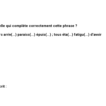
celle qui complète correctement cette phrase ?
s arriv(…) paraiss(…) épuis(…) ; tous éta(…) fatigu(…) d’avoir
it :