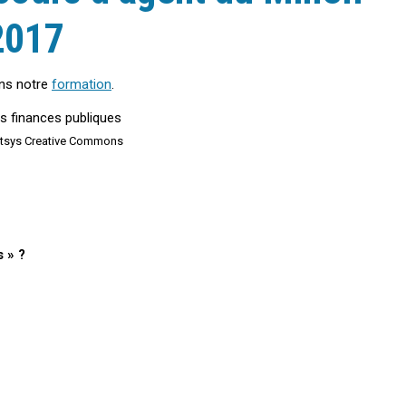
2017
ans notre
formation
.
atsys Creative Commons
s » ?