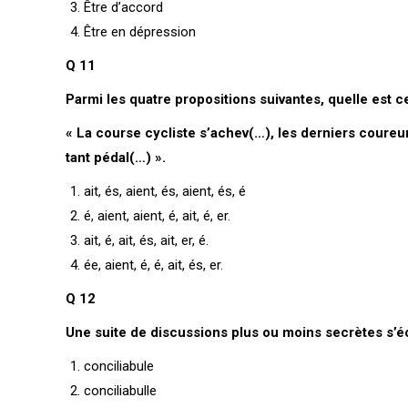
Être d’accord
Être en dépression
Q 11
Parmi les quatre propositions suivantes, quelle est 
« La course cycliste s’achev(…), les derniers coureur
tant pédal(…) ».
ait, és, aient, és, aient, és, é
é, aient, aient, é, ait, é, er.
ait, é, ait, és, ait, er, é.
ée, aient, é, é, ait, és, er.
Q 12
Une suite de discussions plus ou moins secrètes s’écr
conciliabule
conciliabulle