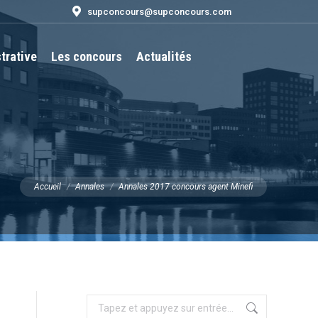
supconcours@supconcours.com
trative
Les concours
Actualités
Recherche
:
Vous êtes ici :
Accueil
Annales
Annales 2017 concours agent Minefi
Recherche