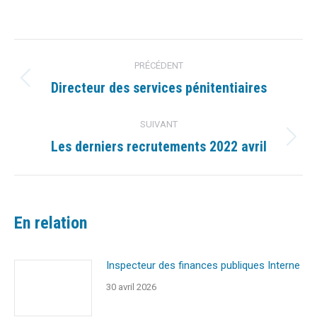
sur
sur
sur
sur
sur
Facebook
X
Pinterest
LinkedIn
WhatsApp
Navigation
PRÉCÉDENT
article
Directeur des services pénitentiaires
Article
précédent
:
SUIVANT
Les derniers recrutements 2022 avril
Article
suivant
:
En relation
Inspecteur des finances publiques Interne
30 avril 2026