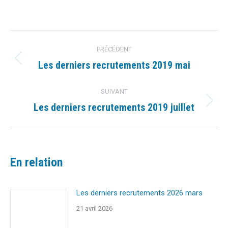
sur
sur
sur
sur
sur
Facebook
X
Pinterest
LinkedIn
WhatsApp
Navigation
PRÉCÉDENT
article
Les derniers recrutements 2019 mai
Article
précédent
:
SUIVANT
Les derniers recrutements 2019 juillet
Article
suivant
:
En relation
Les derniers recrutements 2026 mars
21 avril 2026