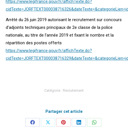
https://www.legifrance.gouv.fr/affichTexte.do?
cidTexte=JORFTEXT000038716326&dateTexte=&categorieLien=i
Arrêté du 26 juin 2019 autorisant le recrutement sur concours
d’adjoints techniques principaux de 2e classe de la police
nationale, au titre de l’année 2019 et fixant le nombre et la
répartition des postes offerts
https://www.legifrance.gouv.fr/affichTexte.do?
cidTexte=JORFTEXT000038716329&dateTexte=&categorieLien=i
Catégorie :
Recrutement
Partager cet article
Partager
Partager
Partager
Partager
Partager