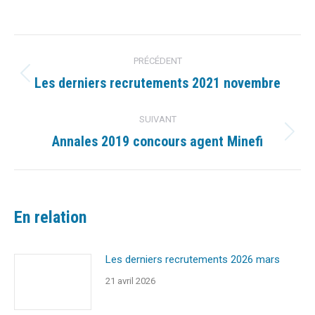
sur
sur
sur
sur
sur
Facebook
X
Pinterest
LinkedIn
WhatsApp
Navigation
PRÉCÉDENT
article
Les derniers recrutements 2021 novembre
Article
précédent
:
SUIVANT
Annales 2019 concours agent Minefi
Article
suivant
:
En relation
Les derniers recrutements 2026 mars
21 avril 2026