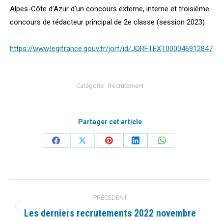
Alpes-Côte d’Azur d’un concours externe, interne et troisième
concours de rédacteur principal de 2e classe (session 2023)
https://www.legifrance.gouv.fr/jorf/id/JORFTEXT000046912847
Catégorie :
Recrutement
Partager cet article
Partager
Partager
Partager
Partager
Partager
sur
sur
sur
sur
sur
Facebook
X
Pinterest
LinkedIn
WhatsApp
Navigation
PRÉCÉDENT
article
Les derniers recrutements 2022 novembre
Article