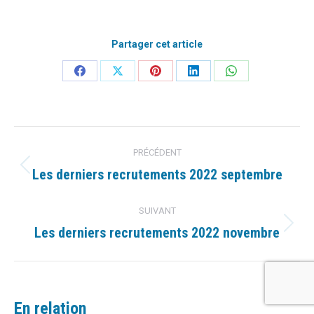
Partager cet article
Partager
Partager
Partager
Partager
Partager
sur
sur
sur
sur
sur
Facebook
X
Pinterest
LinkedIn
WhatsApp
Navigation
PRÉCÉDENT
article
Les derniers recrutements 2022 septembre
Article
précédent
:
SUIVANT
Les derniers recrutements 2022 novembre
Article
suivant
:
En relation