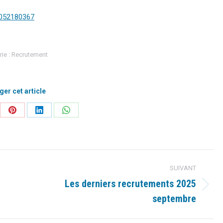
0052180367
ie :
Recrutement
ger cet article
ager
Partager
Partager
Partager
sur
sur
sur
Pinterest
LinkedIn
WhatsApp
SUIVANT
Les derniers recrutements 2025
Article
septembre
suivant
: