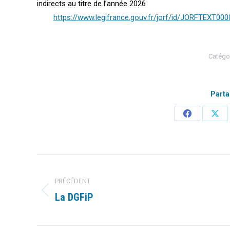
indirects au titre de l’année 2026
https://www.legifrance.gouv.fr/jorf/id/JORFTEXT00
Catégor
Parta
Partager
Part
sur
sur
Facebook
X
Navigation
article
PRÉCÉDENT
La DGFiP
Article
précédent
: