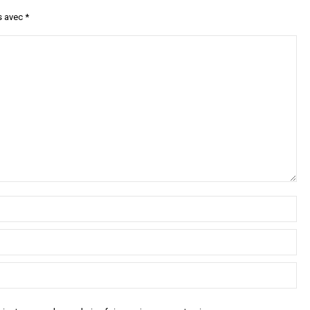
s avec
*