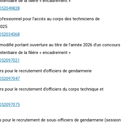
tentiaire de la filière « encadrement »
0052049828
ofessionnel pour l’accès au corps des techniciens de
2025
0052034368
5 modifié portant ouverture au titre de l’année 2026 d’un concours
tentiaire de la filière « encadrement »
0052097021
rs pour le recrutement d’officiers de gendarmerie
0052097047
s pour le recrutement d’officiers du corps technique et
0052097075
s pour le recrutement de sous-officiers de gendarmerie (session