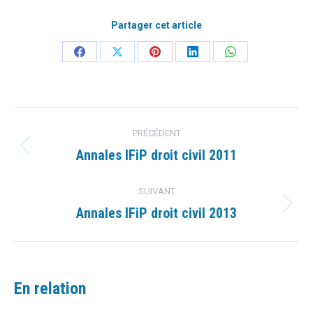
Partager cet article
Partager
Partager
Partager
Partager
Partager
sur
sur
sur
sur
sur
Facebook
X
Pinterest
LinkedIn
WhatsApp
Navigation
PRÉCÉDENT
article
Annales IFiP droit civil 2011
Article
précédent
:
SUIVANT
Annales IFiP droit civil 2013
Article
suivant
:
En relation