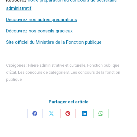
Retrouvez
notre préparation au concours de secrétaire
administratif
Découvrez nos autres préparations
Découvrez nos conseils gracieux
Site officiel du Ministère de la Fonction publique
Catégories :
Filière administrative et culturelle
,
Fonction publique
d’État
,
Les concours de catégorie B
,
Les concours de la fonction
publique
Partager cet article
Partager
Partager
Partager
Partager
Partager
sur
sur
sur
sur
sur
Facebook
X
Pinterest
LinkedIn
WhatsApp