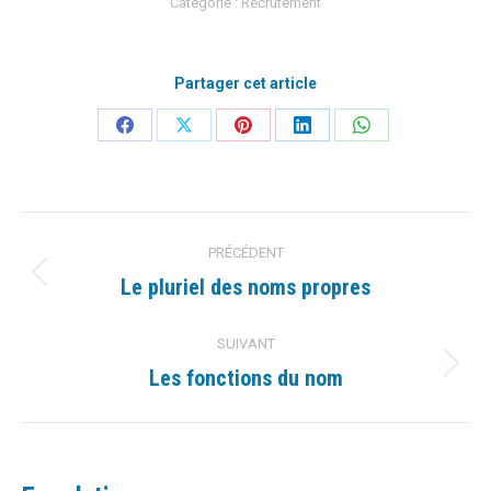
Catégorie :
Recrutement
Partager cet article
Partager
Partager
Partager
Partager
Partager
sur
sur
sur
sur
sur
Facebook
X
Pinterest
LinkedIn
WhatsApp
Navigation
PRÉCÉDENT
article
Le pluriel des noms propres
Article
précédent
:
SUIVANT
Les fonctions du nom
Article
suivant
: