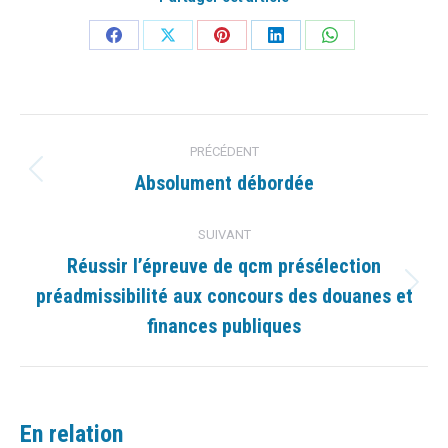
Partager
Partager
Partager
Partager
Partager
sur
sur
sur
sur
sur
Facebook
X
Pinterest
LinkedIn
WhatsApp
Navigation
PRÉCÉDENT
article
Absolument débordée
Article
précédent
:
SUIVANT
Réussir l’épreuve de qcm présélection
préadmissibilité aux concours des douanes et
Article
suivant
finances publiques
:
En relation