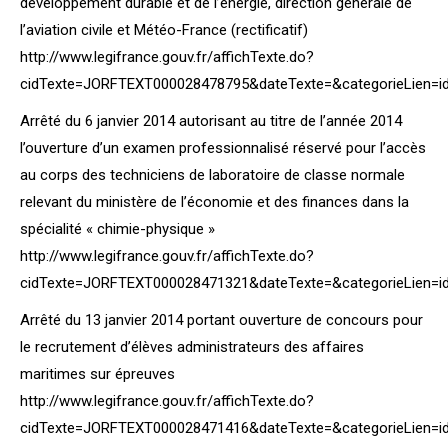
développement durable et de l’énergie, direction générale de
l’aviation civile et Météo-France (rectificatif)
http://www.legifrance.gouv.fr/affichTexte.do?
cidTexte=JORFTEXT000028478795&dateTexte=&categorieLien=i
Arrêté du 6 janvier 2014 autorisant au titre de l’année 2014
l’ouverture d’un examen professionnalisé réservé pour l’accès
au corps des techniciens de laboratoire de classe normale
relevant du ministère de l’économie et des finances dans la
spécialité « chimie-physique »
http://www.legifrance.gouv.fr/affichTexte.do?
cidTexte=JORFTEXT000028471321&dateTexte=&categorieLien=i
Arrêté du 13 janvier 2014 portant ouverture de concours pour
le recrutement d’élèves administrateurs des affaires
maritimes sur épreuves
http://www.legifrance.gouv.fr/affichTexte.do?
cidTexte=JORFTEXT000028471416&dateTexte=&categorieLien=i