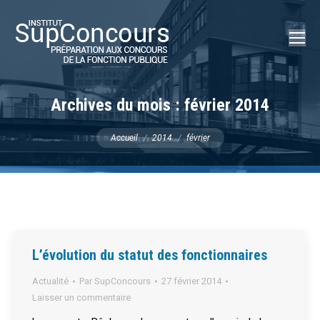
Recherch
:
Archives du mois :
février 2014
Vous êtes ici :
Accueil
2014
février
L’évolution du statut des fonctionnaires
Actualité
Par
SupConcours
27 février 2014
Laisser un commentaire