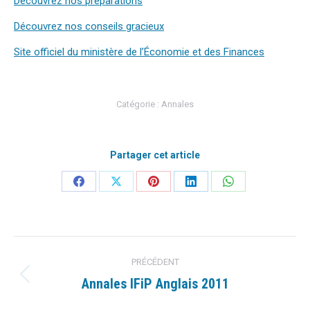
Découvrez nos préparations
Découvrez nos conseils gracieux
Site officiel du ministère de l’Économie et des Finances
Catégorie :
Annales
Partager cet article
Partager
Partager
Partager
Partager
Partager
sur
sur
sur
sur
sur
Facebook
X
Pinterest
LinkedIn
WhatsApp
Navigation
PRÉCÉDENT
article
Annales IFiP Anglais 2011
Article
précédent