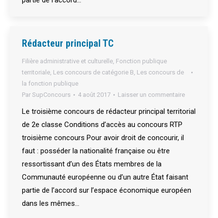
partie de l’accord…
Rédacteur principal TC
Filière administrative et culturelle
,
Fonction publique
territoriale
,
Les concours de catégorie B
,
Les concours de
la fonction publique
Par
SupConcours
4 août 2017
Laisser un commentaire
Le troisième concours de rédacteur principal territorial
de 2e classe Conditions d’accès au concours RTP
troisième concours Pour avoir droit de concourir, il
faut : posséder la nationalité française ou être
ressortissant d’un des États membres de la
Communauté européenne ou d’un autre État faisant
partie de l’accord sur l’espace économique européen
dans les mêmes…