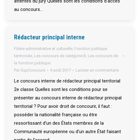
attentes du jury Quelles sont les conditions d’accès
au concours…
Rédacteur principal interne
Filière administrative et culturelle
,
Fonction publique
territoriale
,
Les concours de catégorie B
,
Les concours de
la fonction publique
Par
SupConcours
4 août 2017
Laisser un commentaire
Le concours interne de rédacteur principal territorial
2e classe Quelles sont les conditions pour se
présenter au concours interne de rédacteur principal
territorial ? Pour avoir droit de concourir, il faut :
posséder la nationalité française ou être
ressortissant d’un des États membres de la
Communauté européenne ou d’un autre État faisant