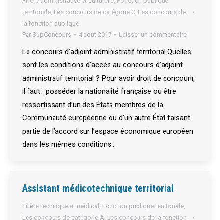
Filière administrative et culturelle
,
Fonction publique
territoriale
,
Les concours de catégorie C
,
Les concours de
la fonction publique
Par
SupConcours
4 août 2017
Laisser un commentaire
Le concours d’adjoint administratif territorial Quelles
sont les conditions d’accès au concours d’adjoint
administratif territorial ? Pour avoir droit de concourir,
il faut : posséder la nationalité française ou être
ressortissant d’un des États membres de la
Communauté européenne ou d’un autre État faisant
partie de l’accord sur l’espace économique européen
dans les mêmes conditions…
Assistant médicotechnique territorial
Filière technique et médical
,
Fonction publique territoriale
,
Les concours de catégorie A
,
Les concours de la fonction