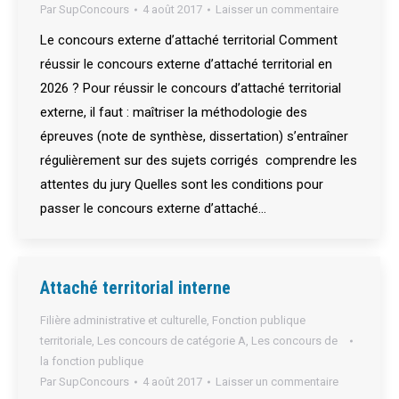
Par
SupConcours
4 août 2017
Laisser un commentaire
Le concours externe d’attaché territorial Comment
réussir le concours externe d’attaché territorial en
2026 ? Pour réussir le concours d’attaché territorial
externe, il faut : maîtriser la méthodologie des
épreuves (note de synthèse, dissertation) s’entraîner
régulièrement sur des sujets corrigés comprendre les
attentes du jury Quelles sont les conditions pour
passer le concours externe d’attaché…
Attaché territorial interne
Filière administrative et culturelle
,
Fonction publique
territoriale
,
Les concours de catégorie A
,
Les concours de
la fonction publique
Par
SupConcours
4 août 2017
Laisser un commentaire