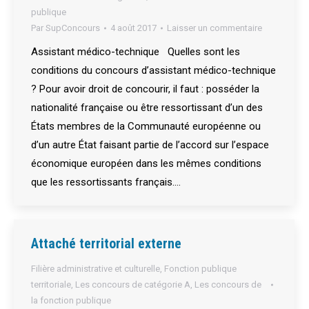
publique
Par
SupConcours
4 août 2017
Laisser un commentaire
Assistant médico-technique Quelles sont les
conditions du concours d’assistant médico-technique
? Pour avoir droit de concourir, il faut : posséder la
nationalité française ou être ressortissant d’un des
États membres de la Communauté européenne ou
d’un autre État faisant partie de l’accord sur l’espace
économique européen dans les mêmes conditions
que les ressortissants français.…
Attaché territorial externe
Filière administrative et culturelle
,
Fonction publique
territoriale
,
Les concours de catégorie A
,
Les concours de
la fonction publique