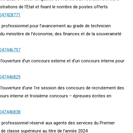
trations de l’Etat et fixant le nombre de postes offerts
0047428771
en professionnel pour l’avancement au grade de technicien
in du ministère de l’économie, des finances et de la souveraineté
0047446797
4 l’ouverture d’un concours externe et d’un concours interne pour
0047446829
24 l’ouverture d’une 1re session des concours de recrutement des
cours interne et troisième concours – épreuves écrites en
0047446838
en professionnel réservé aux agents des services du Premier
 de classe supérieure au titre de l’année 2024