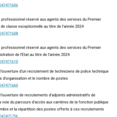
0047471606
en professionnel réservé aux agents des services du Premier
 de classe exceptionnelle au titre de l’année 2024
0047471608
en professionnel réservé aux agents des services du Premier
stration de l’Etat au titre de l’année 2024
0047471610
4 l’ouverture d’un recrutement de techniciens de police technique
tés d’organisation et le nombre de postes
0047471660
3 l’ouverture de recrutements d’adjoints administratifs de
la voie du parcours d’accès aux carrières de la fonction publique
e nombre et la répartition des postes offerts à ces recrutements
0047471756