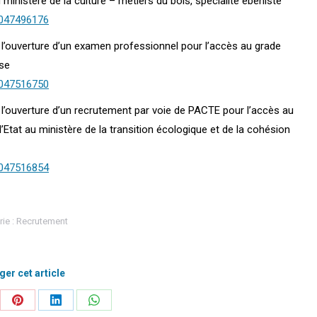
ministère de la culture – métiers du bois, spécialité ébéniste
0047496176
23 l’ouverture d’un examen professionnel pour l’accès au grade
sse
0047516750
23 l’ouverture d’un recrutement par voie de PACTE pour l’accès au
’Etat au ministère de la transition écologique et de la cohésion
0047516854
ie :
Recrutement
ger cet article
ager
Partager
Partager
Partager